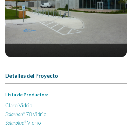
Next
Detalles del Proyecto
Lista de Productos:
Claro Vidrio
Solarban
70 Vidrio
®
Solarblue
Vidrio
®