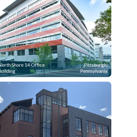
North Shore 14 Office
Pittsburgh,
uilding
Pennsylvania