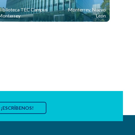
Biblioteca TEC Campus
Monterrey, Nuevo
Monterrey
León
¡ESCRÍBENOS!