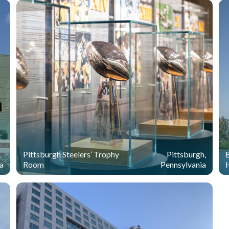
Pittsburgh Steelers’ Trophy
Pittsburgh,
a
Room
Pennsylvania