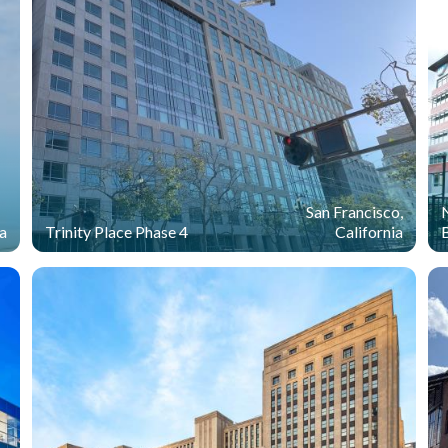
San Francisco,
a
Trinity Place Phase 4
California
B