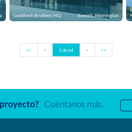
ia
Goldfinch Brothers HQ
Everett, Washington
<<
<
1 de 64
>
>>
 proyecto?
Cuéntanos más.