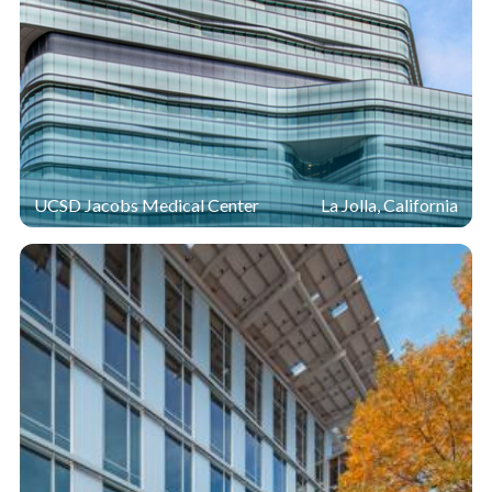
luz a solar (LSG) de 2,37, se ha demostrado que el
vidrio
Solarban
70 reduce el uso de energía anual hasta
®
en un 5 por ciento en un edificio típico de oficinas
envidriadas de 8 pisos, al compararlo contra productos
competitivos de control solar, mientras también
disminuye los costos capital iniciales para los equipos
de HVAC en más del 20 por ciento.
UCSD Jacobs Medical Center
La Jolla, California
Debido a otras características de sostenibilidad, como
el tratamiento completo en sitio de las aguas residuales,
los sistemas de construcción inteligentes, las ventanas
operables, el uso extensivo de materiales reciclados y
un sistema de escape pasivo para ventilación, 525
Golden Gate produce un 50 por ciento menos de huella
de carbono, utiliza 60 por ciento menos de agua y
consume 32 por ciento menos de electricidad que las
estructuras comerciales de tamaño similar. Se espera