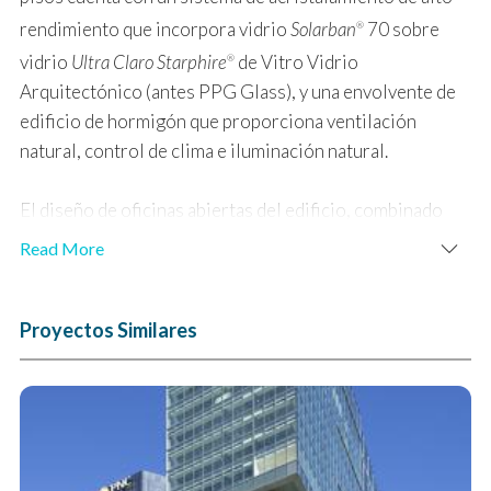
rendimiento que incorpora vidrio
Solarban
70 sobre
®
vidrio
Ultra Claro Starphire
de Vitro Vidrio
®
Arquitectónico (antes PPG Glass), y una envolvente de
edificio de hormigón que proporciona ventilación
natural, control de clima e iluminación natural.
El diseño de oficinas abiertas del edificio, combinado
con dispositivos de sombreado automatizados y una
Read More
escalera transparente llamativa, minimiza la ganancia de
calor, mientras que los estantes de luz facilitan
la captación de luz natural. Las unidades de vidrio
Proyectos Similares
aislante (IGU), fabricadas por Hartung Glass Industries
con vidrio
Solarban
70 sobre vidrio
Starphire
, permiten
®
®
que la luz penetre indirectamente en los espacios de
trabajo. Como resultado, la oficina central utiliza un 55
por ciento menos de energía para la iluminación interior